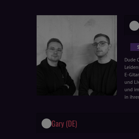
Dude C
Leiden
E-Gita
und Li
und im
in ihre
Gary (DE)