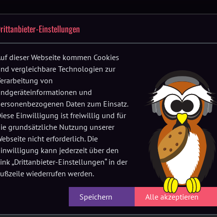
Festival-
Up
Location
FAQs
Verein
History
rittanbieter-Einstellungen
F
App
fnen
Menü öffnen
Menü öffnen
Menü öffnen
uf dieser Webseite kommen Cookies
nd vergleichbare Technologien zur
erarbeitung von
ndgeräteinformationen und
ersonenbezogenen Daten zum Einsatz.
iese Einwilligung ist freiwillig und für
ie grundsätzliche Nutzung unserer
ebseite nicht erforderlich. Die
inwilligung kann jederzeit über den
ink „Drittanbieter-Einstellungen“ in der
🔊
ußzeile wiederrufen werden.
Speichern
Alle akzeptieren