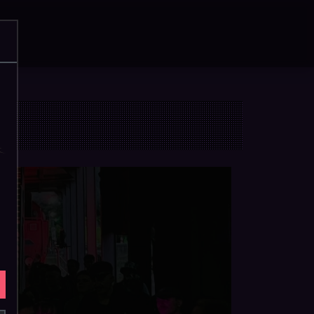
acebook
Instagram
YouTube
SoundCloud
WhatsApp
Suche