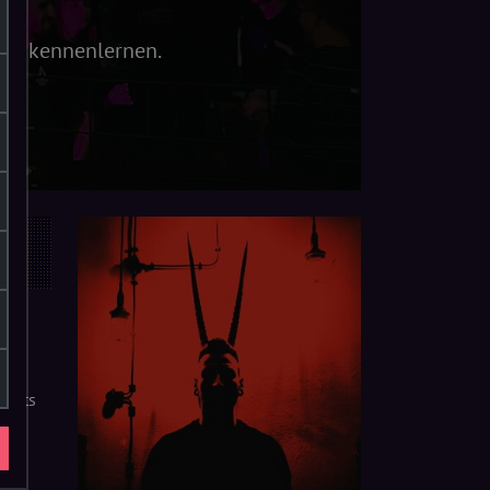
sch kennenlernen.
für
 Sets