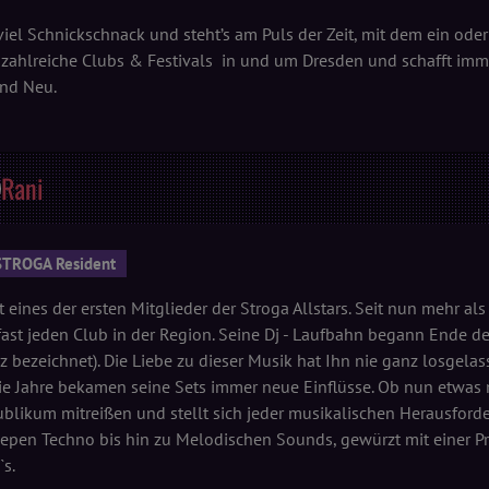
viel Schnickschnack und steht’s am Puls der Zeit, mit dem ein oder
r zahlreiche Clubs & Festivals in und um Dresden und schafft imm
und Neu.
Rani
STROGA Resident
t eines der ersten Mitglieder der Stroga Allstars. Seit nun mehr al
fast jeden Club in der Region. Seine Dj - Laufbahn begann Ende der
z bezeichnet). Die Liebe zu dieser Musik hat Ihn nie ganz losgelas
ie Jahre bekamen seine Sets immer neue Einflüsse. Ob nun etwas m
blikum mitreißen und stellt sich jeder musikalischen Herausforder
epen Techno bis hin zu Melodischen Sounds, gewürzt mit einer P
`s.