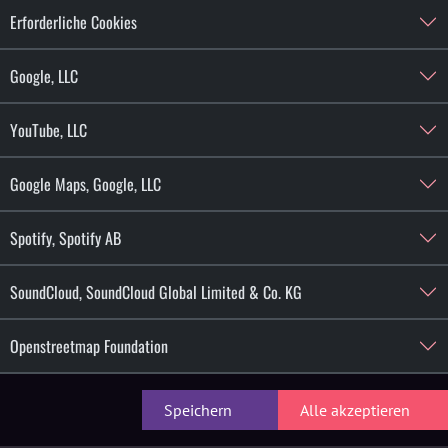
Erforderliche Cookies
nsere Stroga Festival Residents Rasselbande musikali
Google, LLC
YouTube, LLC
Google Maps, Google, LLC
Spotify, Spotify AB
SoundCloud, SoundCloud Global Limited & Co. KG
konvertiert, hat AESHMA seinen eigenen, kompromisslosen Sound 
Openstreetmap Foundation
ial und Dark Techno auf. Der Dresdner DJ erzeugt in durchdachten
 abseits des Mainstreams.
Speichern
Alle akzeptieren