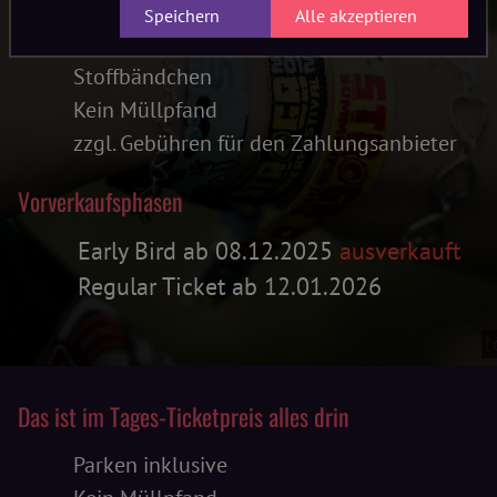
Komplettes Wochenende (Fr bis So)
Speichern
Alle akzeptieren
Parken inklusive
Stoffbändchen
Kein Müllpfand
zzgl. Gebühren für den Zahlungsanbieter
Vorverkaufsphasen
Early Bird ab 08.12.2025
ausverkauft
Regular Ticket ab 12.01.2026
Das ist im Tages-Ticketpreis alles drin
Parken inklusive