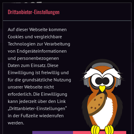
Drittanbieter-Einstellungen
Auf dieser Webseite kommen
Cookies und vergleichbare
Technologien zur Verarbeitung
Tickets
von Endgeräteinformationen
und personenbezogenen
Daten zum Einsatz. Diese
100% Handmade
Einwilligung ist freiwillig und
für die grundsätzliche Nutzung
Die Tickets werden von uns persönlich entworfen und mit
unserer Webseite nicht
viel Liebe hergestellt. Behandelt sie also gut. 😉
erforderlich. Die Einwilligung
kann jederzeit über den Link
Es gibt
keine Vorverkaufsgebühr
, es fallen nur
„Drittanbieter-Einstellungen“
Versandkosten für das Einschreiben und Gebühren für die
in der Fußzeile wiederrufen
von dir gewählte Zahlungsart an. Die Tickets sind
werden.
auschließlich online erhältlich. Ihr bekommt echte Tickets
und keine seelenlose PDF. Das Festival startet direkt in