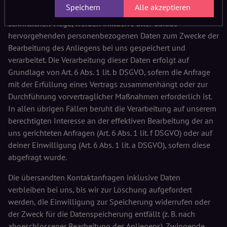
Speichern
Alle akzeptieren
Anfragen per E-Mail, Telefon, Telefax oder auf anderem
schriftlichen Wege, werden inklusive aller daraus
hervorgehenden personenbezogenen Daten zum Zwecke der
Bearbeitung des Anliegens bei uns gespeichert und
verarbeitet. Die Verarbeitung dieser Daten erfolgt auf
Grundlage von Art. 6 Abs. 1 lit. b DSGVO, sofern die Anfrage
mit der Erfüllung eines Vertrags zusammenhängt oder zur
Durchführung vorvertraglicher Maßnahmen erforderlich ist.
In allen übrigen Fällen beruht die Verarbeitung auf unserem
berechtigten Interesse an der effektiven Bearbeitung der an
uns gerichteten Anfragen (Art. 6 Abs. 1 lit. f DSGVO) oder auf
deiner Einwilligung (Art. 6 Abs. 1 lit. a DSGVO), sofern diese
abgefragt wurde.
Die übersandten Kontaktanfragen inklusive Daten
verbleiben bei uns, bis wir zur Löschung aufgefordert
werden, die Einwilligung zur Speicherung widerrufen oder
der Zweck für die Datenspeicherung entfällt (z. B. nach
abgeschlossener Bearbeitung des Anliegens). Zwingende