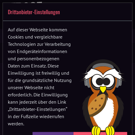
Drittanbieter-Einstellungen
Auf dieser Webseite kommen
Cookies und vergleichbare
Technologien zur Verarbeitung
Datenschutzerklärung
von Endgeräteinformationen
und personenbezogenen
Daten zum Einsatz. Diese
Einwilligung ist freiwillig und
Im Folgenden informieren wir dich darüber, was mit deinen
für die grundsätzliche Nutzung
personenbezogenen Daten geschieht, wenn du unsere
unserer Webseite nicht
Homepage besuchst bzw. wenn du aktiv mit uns in Kontakt
erforderlich. Die Einwilligung
trittst und welche datenschutzrechtlichen Ansprüche und
kann jederzeit über den Link
Rechte dir zustehen. Personenbezogene Daten sind alle
„Drittanbieter-Einstellungen“
Daten, mit denen du persönlich identifiziert werden kannst.
in der Fußzeile wiederrufen
Wer ist verantwortlich für die Datenerfassung und die
werden.
Datenverarbeitung?