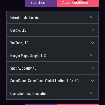
Speichern
Alle akzeptieren
Stroga Festival e.V.
vertreten durch den Vorstand Mario Douadi und Mathias
Weidelhofer
Erforderliche Cookies
Werminghoffstraße 20 - 02977 Hoyerswerda OT
Knappenrode
Google, LLC
Telefon: 0351 – 8475 96 90
E-Mail:
info@stroga-festival.de
YouTube, LLC
Wie erfassen wir deine Daten?
Google Maps, Google, LLC
Deine Daten werden zum einen dadurch erhoben, dass du
sie uns mitteilst, sei es durch den Eintrag im
Spotify, Spotify AB
Kontaktformular, per E-Mail, Telefax oder auf anderem
schriftlichen Weg bzw. per Telefon. Andere Daten werden
SoundCloud, SoundCloud Global Limited & Co. KG
automatisch oder nach Einwilligung beim Besuch der
Website durch unser IT-System erfasst.
Openstreetmap Foundation
a) Kontaktaufnahme via E-Mail, Telefon, Telefax oder auf
sonstigem schriftlichen Weg