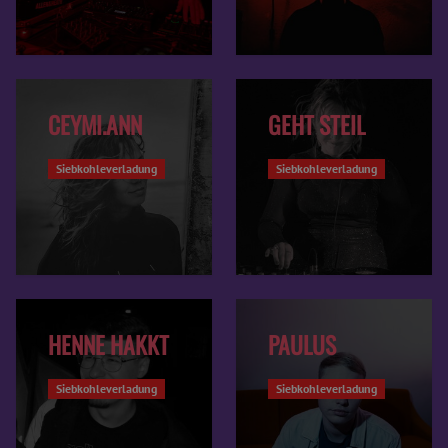
CEYMI.ANN
GEHT STEIL
Siebkohleverladung
Siebkohleverladung
HENNE HAKKT
PAULUS
Siebkohleverladung
Siebkohleverladung