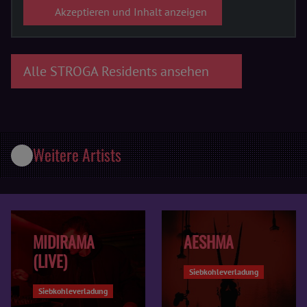
Akzeptieren und Inhalt anzeigen
Alle STROGA Residents ansehen
Weitere Artists
MIDIRAMA
AESHMA
(LIVE)
Siebkohleverladung
Siebkohleverladung