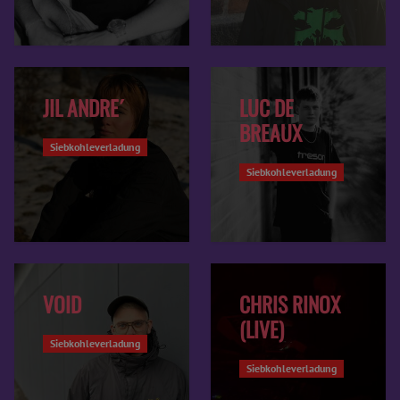
JIL ANDRE´
LUC DE
BREAUX
Siebkohleverladung
Siebkohleverladung
VOID
CHRIS RINOX
(LIVE)
Siebkohleverladung
Siebkohleverladung