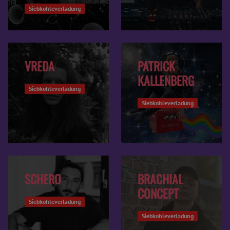
Siebkohleverladung
VREDA
PATRICK
KALLENBERG
Siebkohleverladung
Siebkohleverladung
SCHERO
BRACHIAL
CONCEPT
Siebkohleverladung
Siebkohleverladung