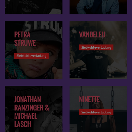
PETRA
VANDELEU
STRUWE
Siebkohleverladung
Siebkohleverladung
JONATHAN
NINETTE
RANZINGER &
Siebkohleverladung
MICHAEL
LASCH