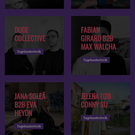
DUDE
FABIAN
COLLECTIVE
GIRARD B2B
MAX WALCHA
Tagebautechnik
Tagebautechnik
JANA SOLEÂ
JELENA B2B
B2B EVA
CONNY SU
HEYDN
Tagebautechnik
Tagebautechnik