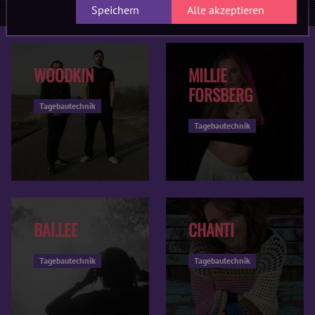
Speichern
Alle akzeptieren
WOODKIN
MILLIE
FORSBERG
Tagebautechnik
Tagebautechnik
BAI.LEE
CHANTI
Tagebautechnik
Tagebautechnik