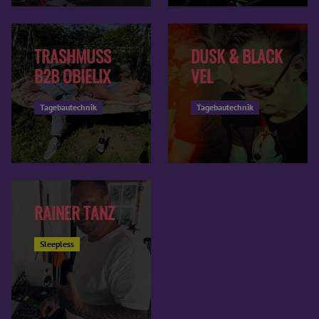
TRASHMUSS
DUSK & BLACK
B2B OBIELIX
VEL
Tagebautechnik
Tagebautechnik
RAINER TANZ
Sleepless