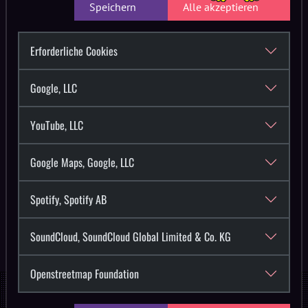
Speichern
Alle akzeptieren
Erforderliche Cookies
Google, LLC
YouTube, LLC
Tagebautechnik
Samstag, 25.07.2026
Google Maps, Google, LLC
Trashmuss B2B Obielix aus Halle(Saale) heizen euch mit
Spotify, Spotify AB
einen energiegeladenen Set von Trance bis Hard Trance von
3:30-5 Uhr ein.
SoundCloud, SoundCloud Global Limited & Co. KG
Openstreetmap Foundation
Weitere Artists