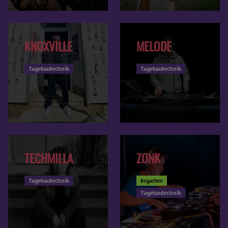
KNOXVILLE
MELODE
Tagebautechnik
Tagebautechnik
TECHMILLA
ZONK
Tagebautechnik
Irrgarten
Tagebautechnik