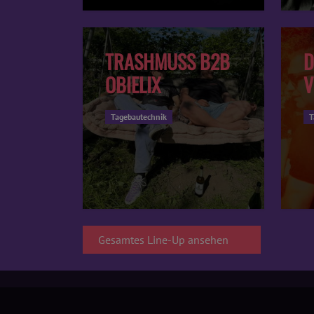
TRASHMUSS B2B
D
OBIELIX
V
Tagebautechnik
T
Gesamtes Line-Up ansehen