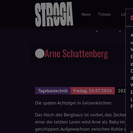
News
Tickets
Line-
D
Menü öffnen
Menü öf
A
u
Arne Schattenberg
V
E
p
D
d
W
Tagebautechnik
Freitag, 24.07.2026
2024 • 
E
L
Die späten Achtziger in Gelsenkirchen:
F
Das Hoch des Bergbaus ist vorbei, das Zechenst
einer der letzten Loren wird Arne als Baby im Vi
geschippert. Aufgewachsen zwischen Kohle und St