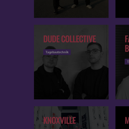
DUDE COLLECTIVE
F
B
Tagebautechnik
T
KNOXVILLE
M