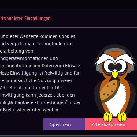
Festival-
Up
Location
FAQs
Verein
History
rittanbieter-Einstellungen
F
App
fnen
Menü öffnen
Menü öffnen
Menü öffnen
uf dieser Webseite kommen Cookies
nd vergleichbare Technologien zur
erarbeitung von
ndgeräteinformationen und
ersonenbezogenen Daten zum Einsatz.
iese Einwilligung ist freiwillig und für
ie grundsätzliche Nutzung unserer
ebseite nicht erforderlich. Die
Tagebautechnik
inwilligung kann jederzeit über den
ink „Drittanbieter-Einstellungen“ in der
ußzeile wiederrufen werden.
erben schon weit vorangeschritten. Doch in
Speichern
Alle akzeptieren
ervierteltakt von Förderturm zu Förderturm
ahl, Pilsbier und Punkrock, besinnt er sich