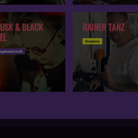
USK & BLACK
RAINER TANZ
EL
Sleepless
agebautechnik