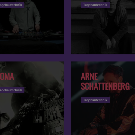
agebautechnik
Tagebautechnik
KOMA
ARNE
SCHATTENBERG
agebautechnik
Tagebautechnik