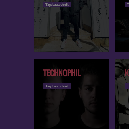
Tagebautechnik
T
TECHNOPHIL
Tagebautechnik
T