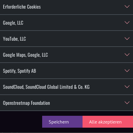
 und widmet sich wieder krächzenden
Erforderliche Cookies
Google, LLC
YouTube, LLC
Google Maps, Google, LLC
Spotify, Spotify AB
d-Musik-Player von SoundCloud, SoundCloud Global Limited & Co.
SoundCloud, SoundCloud Global Limited & Co. KG
te Browserdaten (Datum und Uhrzeit des Besuchs auf der betreffe
Openstreetmap Foundation
Cloud Global Limited & Co. KG, Rheinsberger Str. 76/77, 10115 Be
Speichern
Alle akzeptieren
sprechenden
Datenschutzerklärung von SoundCloud, SoundCloud Gl