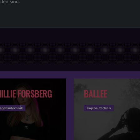
nden sind.
ILLIE FORSBERG
BAI.LEE
agebautechnik
Tagebautechnik