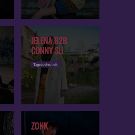
JELENA B2B
CONNY SU
Tagebautechnik
ZONK