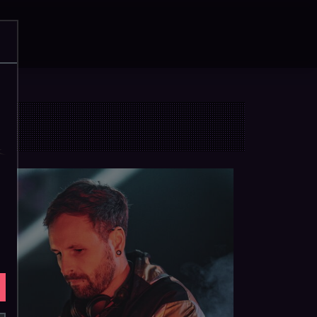
acebook
Instagram
YouTube
SoundCloud
WhatsApp
Suche