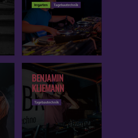
Irrgarten
Tagebautechnik
BENJAMIN
KLIEMANN
Tagebautechnik