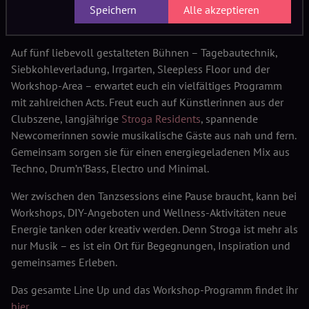
24. bis 26. Juli 2026 //
Speichern
Alle akzeptieren
Energiefabrik Knappenrode
Auf fünf liebevoll gestalteten Bühnen – Tagebautechnik,
Siebkohleverladung, Irrgarten, Sleepless Floor und der
Workshop-Area – erwartet euch ein vielfältiges Programm
mit zahlreichen Acts. Freut euch auf Künstlerinnen aus der
Clubszene, langjährige
Stroga Residents
, spannende
Newcomerinnen sowie musikalische Gäste aus nah und fern.
Gemeinsam sorgen sie für einen energiegeladenen Mix aus
Techno, Drum’n’Bass, Electro und Minimal.
Wer zwischen den Tanzsessions eine Pause braucht, kann bei
Workshops, DIY-Angeboten und Wellness-Aktivitäten neue
Energie tanken oder kreativ werden. Denn Stroga ist mehr als
nur Musik – es ist ein Ort für Begegnungen, Inspiration und
gemeinsames Erleben.
Das gesamte Line Up und das Workshop-Programm findet ihr
hi
e
r
.