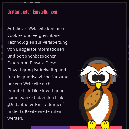
Drittanbieter-Einstellungen
Auf dieser Webseite kommen
Cookies und vergleichbare
Technologien zur Verarbeitung
Stroga Festival 2026 - LINE UP online
von Endgeräteinformationen
und personenbezogenen
Daten zum Einsatz. Diese
Einwilligung ist freiwillig und
Das Warten hat ein Ende: Das Line-up für das
für die grundsätzliche Nutzung
Stroga Festival 2026 ist ab sofort auf unserer
unserer Webseite nicht
Website verfügbar.
erforderlich. Die Einwilligung
kann jederzeit über den Link
„Drittanbieter-Einstellungen“
in der Fußzeile wiederrufen
werden.