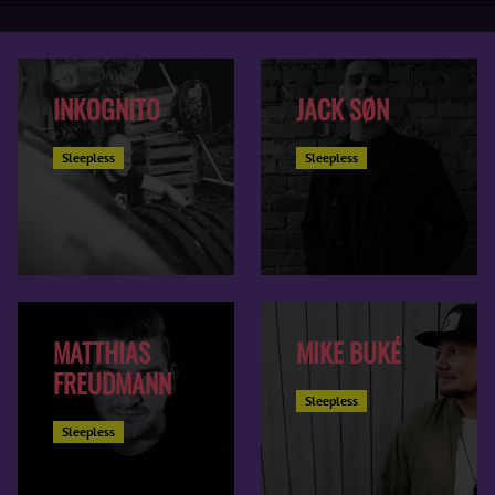
INKOGNITO
JACK SØN
Sleepless
Sleepless
MATTHIAS
MIKE BUKÉ
FREUDMANN
Sleepless
Sleepless