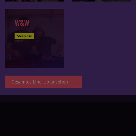
W&W
Sleepless
Gesamtes Line-Up ansehen