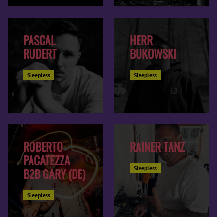
PASCAL
HERR
RUDERT
BUKOWSKI
Sleepless
Sleepless
ROBERTO
RAINER TANZ
PACATEZZA
Sleepless
B2B GARY (DE)
Sleepless