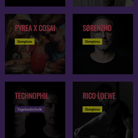
PYREA X COSAI
SØRENZHO
Sleepless
Sleepless
TECHNOPHIL
RICO LOEWE
Tagebautechnik
Sleepless