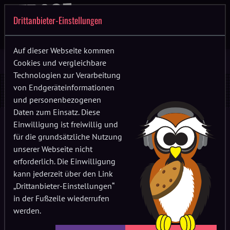
Drittanbieter-Einstellungen
Auf dieser Webseite kommen
Cookies und vergleichbare
Technologien zur Verarbeitung
Festivalordnung & AGBs
von Endgeräteinformationen
und personenbezogenen
Daten zum Einsatz. Diese
1. Tickets und Vertragsbeziehungen
Einwilligung ist freiwillig und
für die grundsätzliche Nutzung
1.1
Die:der Ticketkäufer:in und der Stroga Festival e.V.,
unserer Webseite nicht
nachfolgend Veranstalter genannt, werden mit Kauf eines
erforderlich. Die Einwilligung
Tickets Vertragspartner:innen. Eintrittskarten für die
kann jederzeit über den Link
Veranstaltung sind über den Online-Shop
„Drittanbieter-Einstellungen“
(https://www.stroga-festival.de) erhältlich. Die Regelungen
in der Fußzeile wiederrufen
dieser AGB gelten auch für Besucher:innen des
werden.
Festivalgeländes, die ein Ticket über eine Verlosung erhalten