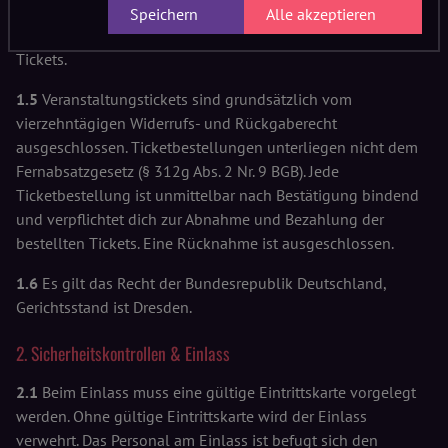
nicht lesbar ist. Bei Verlust auf postalischem Weg senden die
Speichern
Alle akzeptieren
Tickets erneut zu und entwerten die zuvor gesendeten
Tickets.
1.5
Veranstaltungstickets sind grundsätzlich vom
vierzehntägigen Widerrufs- und Rückgaberecht
ausgeschlossen. Ticketbestellungen unterliegen nicht dem
Fernabsatzgesetz (§ 312g Abs. 2 Nr. 9 BGB). Jede
Ticketbestellung ist unmittelbar nach Bestätigung bindend
und verpflichtet dich zur Abnahme und Bezahlung der
bestellten Tickets. Eine Rücknahme ist ausgeschlossen.
1.6
Es gilt das Recht der Bundesrepublik Deutschland,
Gerichtsstand ist Dresden.
2. Sicherheitskontrollen & Einlass
2.1
Beim Einlass muss eine gültige Eintrittskarte vorgelegt
werden. Ohne gültige Eintrittskarte wird der Einlass
verwehrt. Das Personal am Einlass ist befugt sich den