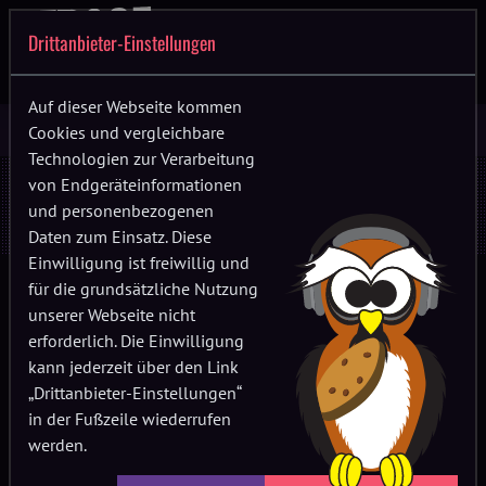
Drittanbieter-Einstellungen
Auf dieser Webseite kommen
Cookies und vergleichbare
Technologien zur Verarbeitung
Statement zum verfassungsfeindlichen
von Endgeräteinformationen
und personenbezogenen
Vorfall auf dem Stroga Festival
Daten zum Einsatz. Diese
Einwilligung ist freiwillig und
für die grundsätzliche Nutzung
Am 19.7. vormittags meldeten
unserer Webseite nicht
Festivalbesucher:innen an unser Awareness-
erforderlich. Die Einwilligung
Team, dass auf dem Campingplatz in der Nacht
kann jederzeit über den Link
zum Samstag verfassungsfeindliche Parolen
„Drittanbieter-Einstellungen“
in der Fußzeile wiederrufen
gerufen wurden.
werden.