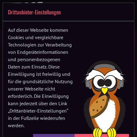
Drittanbieter-Einstellungen
Auf dieser Webseite kommen
Cookies und vergleichbare
Technologien zur Verarbeitung
Teilnahmebedingungen und
von Endgeräteinformationen
und personenbezogenen
Datenschutzbestimmungen
Daten zum Einsatz. Diese
Einwilligung ist freiwillig und
für die grundsätzliche Nutzung
1. Vertragsbeziehungen
unserer Webseite nicht
Die Teilnahme am
erforderlich. Die Einwilligung
STEMA RETRO
Gewinnspiel und dessen
Durchführung richtet sich ausschließlich nachfolgenden
kann jederzeit über den Link
Bestimmungen:
„Drittanbieter-Einstellungen“
in der Fußzeile wiederrufen
§ 1 Gewinnspiel
werden.
Die Teilnahme am Gewinnspiel ist kostenlos. Es wird