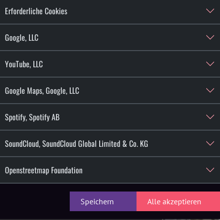
Erforderliche Cookies
Google, LLC
striedenkmals entsteht in Zusammenarbeit mit dem D
YouTube, LLC
kleines audiovisuelles Paradies.
Google Maps, Google, LLC
iveActs im Zusammenspiel mit Videokünstlern, welche 
en und Decke projizieren, eine einzigartige Atmosp
Spotify, Spotify AB
SoundCloud, SoundCloud Global Limited & Co. KG
Openstreetmap Foundation
Speichern
Alle akzeptieren