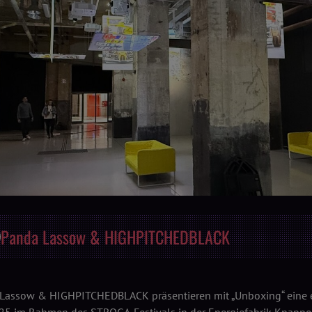
Panda Lassow & HIGHPITCHEDBLACK
Lassow & HIGHPITCHEDBLACK präsentieren mit „Unboxing“ eine ein