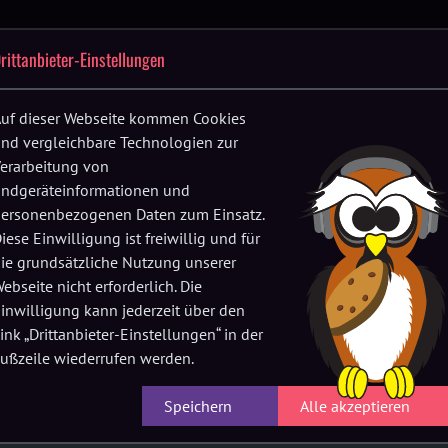
Festival-
Up
Location
FAQs
Verein
History
rittanbieter-Einstellungen
F
App
fnen
Menü öffnen
Menü öffnen
Menü öffnen
uf dieser Webseite kommen Cookies
nd vergleichbare Technologien zur
le Shows im “Prolog”
erarbeitung von
ndgeräteinformationen und
ersonenbezogenen Daten zum Einsatz.
iese Einwilligung ist freiwillig und für
rgiefabrik ihre Türen, um für das Stroga Festival eine
ie grundsätzliche Nutzung unserer
ebseite nicht erforderlich. Die
inwilligung kann jederzeit über den
ink „Drittanbieter-Einstellungen“ in der
ußzeile wiederrufen werden.
Speichern
Alle akzeptieren
 PROLOG, 19.7., 18:00 BI