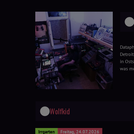
Dataph
Detroi
in Ost
was mö
Wolfkid
Irrgarten
Freitag, 24.07.2026