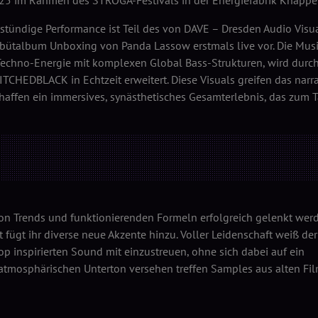
025 im Rahmen des STROGA-Festivals in der Energiefabrik Knappen
nstündige Performance ist Teil des von DAVE – Dresden Audio Visu
bütalbum Unboxing von Panda Lassow erstmals live vor. Die Musi
Techno-Energie mit komplexen Global Bass-Strukturen, wird durch
TCHEDBLACK in Echtzeit erweitert. Diese Visuals greifen das narr
haffen ein immersives, synästhetisches Gesamterlebnis, das zum 
on Trends und funktionierenden Formeln erfolgreich gelenkt werde
t fügt ihr diverse neue Akzente hinzu. Voller Leidenschaft weiß der
op inspirierten Sound mit einzustreuen, ohne sich dabei auf ein
 atmosphärischen Unterton versehen treffen Samples aus alten Fi