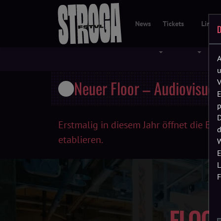
News
Tickets
Line-
D
Menü öffnen
Menü öf
A
u
Neuer Floor – Audiovisuel
V
E
p
D
Erstmalig in diesem Jahr öffnet die Ene
d
etablieren.
W
E
L
F
FLOOR