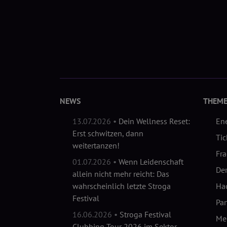
NEWS
THEM
13.07.2026 •
Dein Wellness Reset:
En
Erst schwitzen, dann
Tic
weitertanzen!
Fr
01.07.2026 •
Wenn Leidenschaft
Der
allein nicht mehr reicht: Das
wahrscheinlich letzte Stroga
Hac
Festival
Pa
16.06.2026 •
Stroga Festival
Me
Clubbing Tour 2026 im Sektor