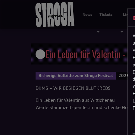
News
Tickets
Line-
D
Menü öffnen
Menü öf
A
u
Ein Leben für Valentin -
V
E
p
D
Bisherige Auftritte zum Stroga Festival
2025 • 
d
W
DKMS – WIR BESIEGEN BLUTKREBS
E
Ein Leben für Valentin aus Wittichenau
L
Werde Stammzellspender:in und schenke Hoffn
F