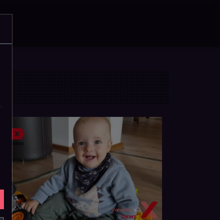
acebook
Instagram
YouTube
SoundCloud
WhatsApp
Suche