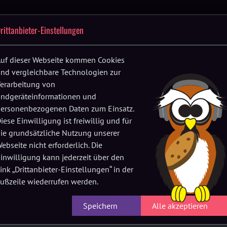
Festival-
Up
Location
FAQs
Verein
History
rittanbieter-Einstellungen
F
App
fnen
Menü öffnen
Menü öffnen
Menü öffnen
uf dieser Webseite kommen Cookies
nd vergleichbare Technologien zur
 DKMS Spendersucher
erarbeitung von
ndgeräteinformationen und
ersonenbezogenen Daten zum Einsatz.
iese Einwilligung ist freiwillig und für
Workshops
ie grundsätzliche Nutzung unserer
ebseite nicht erforderlich. Die
inwilligung kann jederzeit über den
ink „Drittanbieter-Einstellungen“ in der
ung!
ußzeile wiederrufen werden.
Speichern
Alle akzeptieren