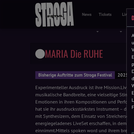
News
Tickets
Line-
D
Menü öffnen
Menü öf
A
u
MARIA Die RUHE
V
E
p
D
Bisherige Auftritte zum Stroga Festival
2025 • 
d
W
Experimenteller Ausdruck ist ihre Mission.Live
E
musikalische Bandbreite, eine viel­seitige Stim
L
Emotionen in ihren Komposi­tionen und Performa
F
hat sie ihr ausdrucks­stärkstes Instrument – d
mit Synthe­sizern, dem Einsatz von Streicherseq
energiegeladenes Live­Set erschaffen, in dem ih
einnimmt.Mittels spoken word und ihrem breit