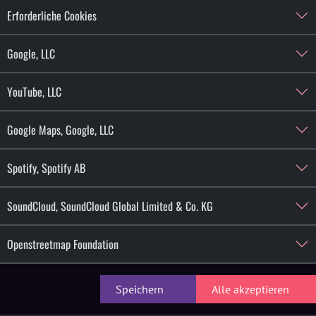
rias facettenreiche Songs sind von
Erforderliche Cookies
nspiriert und schaffen damit eine unmittel­
inlädt.Geboren und aufgewachsen in
Google, LLC
 Fran­cisco in die Stadt, in der sie sich
Orteermöglichten es ihr, Jazz,
YouTube, LLC
und warenausschlaggebend, ihr starkes
te die durch die Pandemie erzwun­gene
dieser Zeit in ihr sehr persön­liches Album
Google Maps, Google, LLC
Reduced to the Rooterscheint. Als
etzt sie diese Eigen­schaften in
Spotify, Spotify AB
geordnet werden können.Sie spannen den
hno bis hin zuklassischem Techno und
SoundCloud, SoundCloud Global Limited & Co. KG
. Es ist dieseEhrlichkeit, Nähe und Echtheit,
usik,dieMARIADie RUHE auszeichnet und
Openstreetmap Foundation
rden und es damit einlädt, über sich
Speichern
Alle akzeptieren