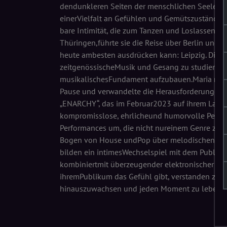
dendunkleren Seiten der menschlichen Seele.Ma
einerVielfalt an Gefühlen und Gemütszuständeni
bare Intimität, die zum Tanzen und Loslassene
Thüringen,führte sie die Reise über Berlin und San
heute ambesten ausdrücken kann: Leipzig. Diese 
zeitgenössischeMusik und Gesang zu studieren 
musikalischesFundament aufzubauen.Maria nutz
Pause und verwandelte die Heraus­forderungen in 
„ENARCHY“, das im Februar2023 auf ihrem Label 
kompromisslose, ehrlicheund humorvolle Person s
Performances um, die nicht nureinem Genre zu
Bogen von House undPop über melodischen Tec
bilden ein intimesWechselspiel mit dem Publikum
kombiniertmit überzeugender elektronischer M
ihremPublikum das Gefühl gibt, verstanden zuwe
hinauszuwachsen und jeden Moment zu leben.