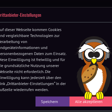
Festival-
Up
Location
FAQs
Verein
History
rittanbieter-Einstellungen
F
App
fnen
Menü öffnen
Menü öffnen
Menü öffnen
uf dieser Webseite kommen Cookies
nd vergleichbare Technologien zur
erarbeitung von
ndgeräteinformationen und
ersonenbezogenen Daten zum Einsatz.
iese Einwilligung ist freiwillig und für
Tagebautechnik
ie grundsätzliche Nutzung unserer
ebseite nicht erforderlich. Die
 Act und DJMARIADie RUHE besitzt einegroße
inwilligung kann jederzeit über den
me und die Fähigkeit, das gesamteSpektrum an
ink „Drittanbieter-Einstellungen“ in der
nces aufleben zu lassen.Im Laufe der Jahre
ußzeile wiederrufen werden.
ie Stimme – immerweiter ausgebaut. Zusammen
uenzenund Piano hat sie ein eindrucksvolles,
Speichern
Alle akzeptieren
revielseitige Stimme die Hauptrolle
enGesangsspektrum widmet sie sich auch