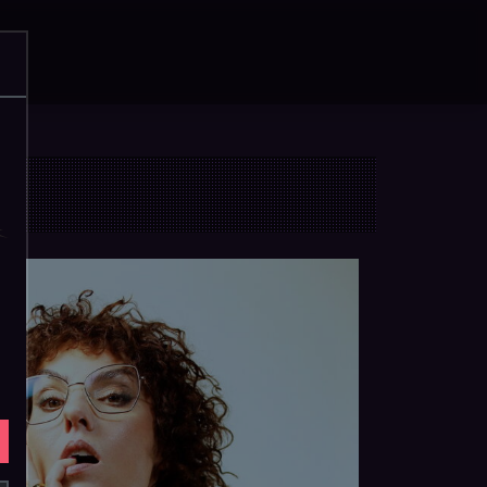
acebook
Instagram
YouTube
SoundCloud
WhatsApp
Suche