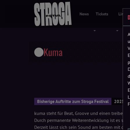
News
Tickets
Line-
D
Menü öffnen
Menü öf
A
u
Kuma
V
E
p
D
d
W
E
L
Bisherige Auftritte zum Stroga Festival
2025 • 
F
kuma steht für Beat, Groove und einen treiben
Durch permanente Weiterentwicklung ist es schwi
Derzeit lässt sich sein Sound am besten mit den