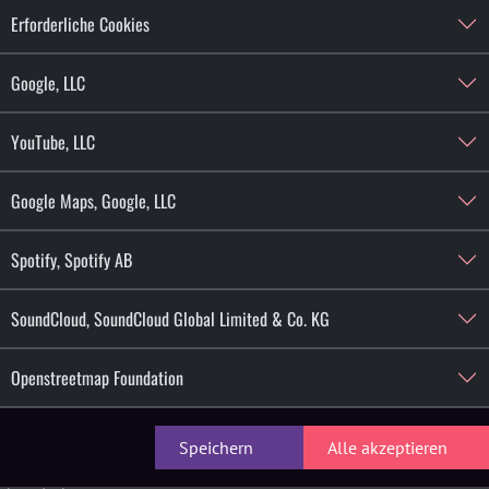
Erforderliche Cookies
Google, LLC
YouTube, LLC
Google Maps, Google, LLC
Spotify, Spotify AB
d-Musik-Player von SoundCloud, SoundCloud Global Limited & Co.
SoundCloud, SoundCloud Global Limited & Co. KG
te Browserdaten (Datum und Uhrzeit des Besuchs auf der betreffe
Openstreetmap Foundation
Cloud Global Limited & Co. KG, Rheinsberger Str. 76/77, 10115 Be
Speichern
Alle akzeptieren
sprechenden
Datenschutzerklärung von SoundCloud, SoundCloud Gl