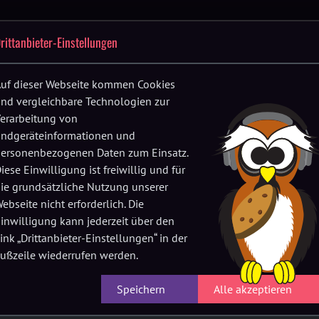
Festival-
Up
Location
FAQs
Verein
History
rittanbieter-Einstellungen
F
App
fnen
Menü öffnen
Menü öffnen
Menü öffnen
uf dieser Webseite kommen Cookies
nd vergleichbare Technologien zur
erarbeitung von
ndgeräteinformationen und
ersonenbezogenen Daten zum Einsatz.
iese Einwilligung ist freiwillig und für
ie grundsätzliche Nutzung unserer
ebseite nicht erforderlich. Die
inwilligung kann jederzeit über den
ink „Drittanbieter-Einstellungen“ in der
Sleepless
ußzeile wiederrufen werden.
den Sound zwischen House, Techno und Disco.
Speichern
Alle akzeptieren
erig, ihn einer Kategorie zuzuordnen.
 Genres: Indie Dance, Dark- und Nu-Disco