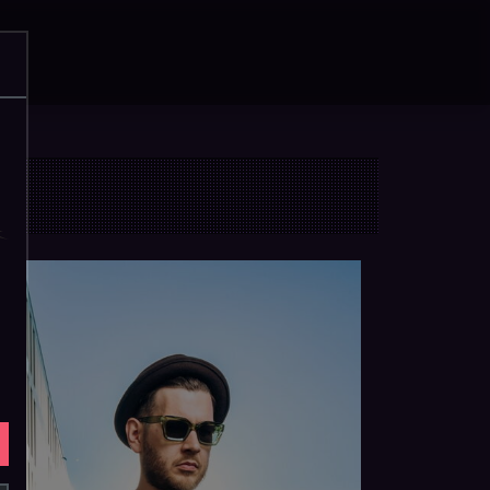
acebook
Instagram
YouTube
SoundCloud
WhatsApp
Suche