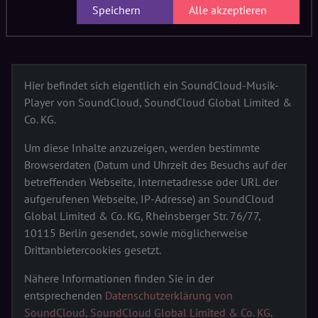
Einflüssen aus EBM-Techno, Industrial, Rave und Trance.
Speichern
Alle akzeptieren
Hier befindet sich eigentlich ein SoundCloud-Musik-
Player von SoundCloud, SoundCloud Global Limited &
Co. KG.
Um diese Inhalte anzuzeigen, werden bestimmte
Browserdaten (Datum und Uhrzeit des Besuchs auf der
betreffenden Webseite, Internetadresse oder URL der
aufgerufenen Webseite, IP-Adresse) an SoundCloud
Global Limited & Co. KG, Rheinsberger Str. 76/77,
10115 Berlin gesendet, sowie möglicherweise
Drittanbietercookies gesetzt.
Nähere Informationen finden Sie in der
entsprechenden
Datenschutzerklärung von
SoundCloud, SoundCloud Global Limited & Co. KG
.